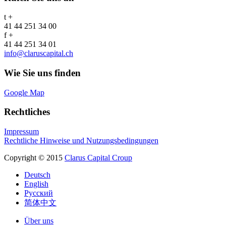
t +
41 44 251 34 00
f +
41 44 251 34 01
info@claruscapital.ch
Wie Sie uns finden
Google Map
Rechtliches
Impressum
Rechtliche Hinweise und Nutzungsbedingungen
Copyright © 2015
Clarus Capital Croup
Deutsch
English
Русский
简体中文
Über uns